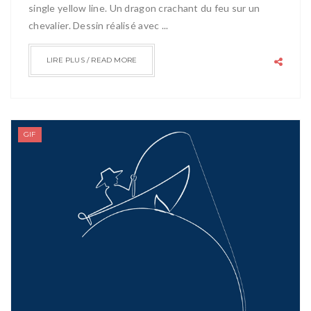
single yellow line. Un dragon crachant du feu sur un
chevalier. Dessin réalisé avec ...
LIRE PLUS / READ MORE
GIF