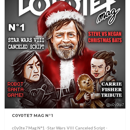
C0Y0TE7 MAG N°1
c0y0te7 Mag N°1 -Star Wars VIII Canceled Script -