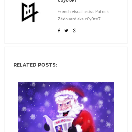
c0y0te7
French visual artist Patrick
Zédouard aka c0y0te7
RELATED POSTS: