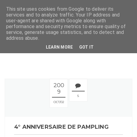
This site uses cookies from Google to deliver its
services and to analyze traffic. Your IP address and
user-agent are shared with Google along with
performance and security metrics to ensure quality of
service, generate usage statistics, and to detect and
address abuse.
LEARN MORE
GOT IT
200
9
5
OCT
02
4° ANNIVERSAIRE DE PAMPLING