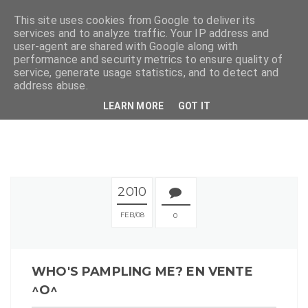
This site uses cookies from Google to deliver its
services and to analyze traffic. Your IP address and
user-agent are shared with Google along with
performance and security metrics to ensure quality of
service, generate usage statistics, and to detect and
address abuse.
LEARN MORE
GOT IT
2010
FEB
08
0
WHO'S PAMPLING ME? EN VENTE
^O^