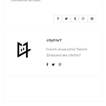
c0y0te7
French visual artist Patrick
Zédouard aka c0y0te7