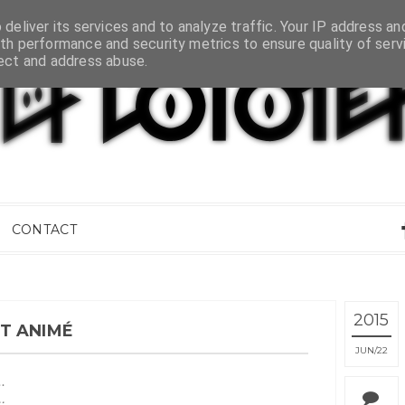
deliver its services and to analyze traffic. Your IP address an
th performance and security metrics to ensure quality of serv
tect and address abuse.
CONTACT
2015
IT ANIMÉ
JUN
22
.
.