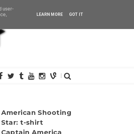
d user-
ice,
LEARN MORE
GOT IT
American Shooting
Star: t-shirt
Captain America