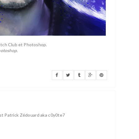
etch Club et Photoshop.
hotoshop.
ist Patrick Zédouard aka c0y0te7