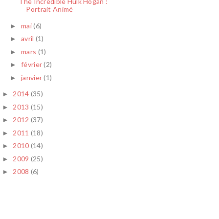
The Incredible Hulk Hogan :
Portrait Animé
mai
(6)
►
avril
(1)
►
mars
(1)
►
février
(2)
►
janvier
(1)
►
2014
(35)
►
2013
(15)
►
2012
(37)
►
2011
(18)
►
2010
(14)
►
2009
(25)
►
2008
(6)
►