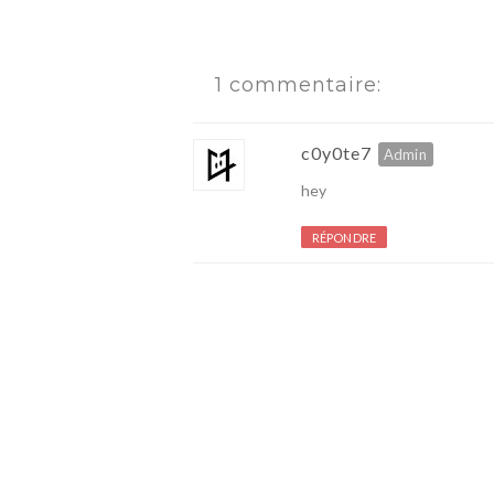
1 commentaire:
c0y0te7
hey
RÉPONDRE