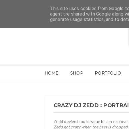
This site uses cookies from Google to 
agent are shared with Google along wi
generate usage statistics, and to de
HOME
SHOP
PORTFOLIO
CRAZY DJ ZEDD : PORTRA
Zedd devient fou lorsque le son explose..
Zedd got crazy when the bass is dropped..