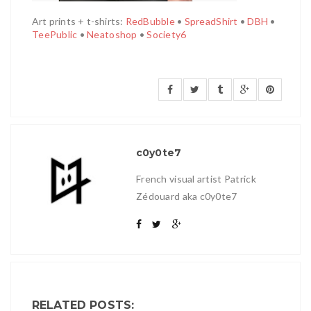
Art prints + t-shirts:
RedBubble
•
SpreadShirt
•
DBH
•
TeePublic
•
Neatoshop
•
Society6
c0y0te7
French visual artist Patrick
Zédouard aka c0y0te7
RELATED POSTS: