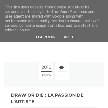
This site uses cookies from Google to deliver its
services and to analyze traffic. Your IP address and
user-agent are shared with Google along with
performance and security metrics to ensure quality of
service, generate usage statistics, and to detect and
address abuse.
LEARN MORE
GOT IT
2016
FEB
09
0
DRAW OR DIE : LA PASSION DE
L'ARTISTE