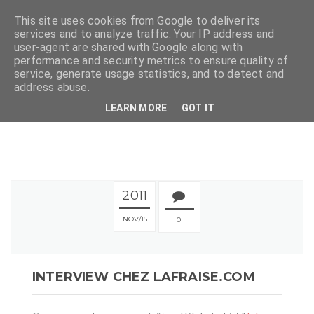
This site uses cookies from Google to deliver its
services and to analyze traffic. Your IP address and
user-agent are shared with Google along with
performance and security metrics to ensure quality of
service, generate usage statistics, and to detect and
address abuse.
LEARN MORE
GOT IT
2011
NOV
15
0
INTERVIEW CHEZ LAFRAISE.COM