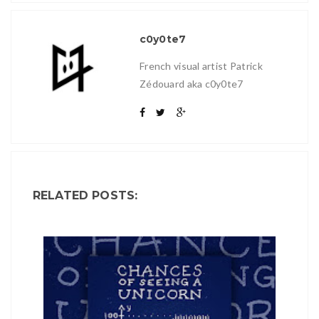
c0y0te7
French visual artist Patrick
Zédouard aka c0y0te7
RELATED POSTS: