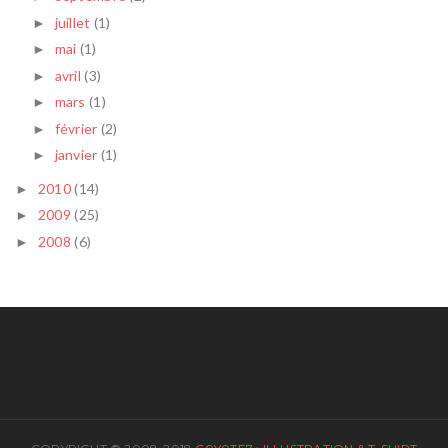
juillet
(1)
►
mai
(1)
►
avril
(3)
►
mars
(1)
►
février
(2)
►
janvier
(1)
►
2010
(14)
►
2009
(25)
►
2008
(6)
►