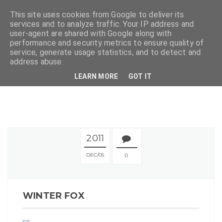
This site uses cookies from Google to deliver its
services and to analyze traffic. Your IP address and
user-agent are shared with Google along with
performance and security metrics to ensure quality of
service, generate usage statistics, and to detect and
address abuse.
LEARN MORE
GOT IT
2011
DEC
05
0
WINTER FOX