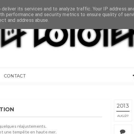
deliver its services and to analyze traffic. Your IP address an
th performance and security metrics to ensure quality of serv
tect and address abuse.
CONTACT
2013
TION
AUG
27
 quelques réajustements.
 et une tempête en haute mer.