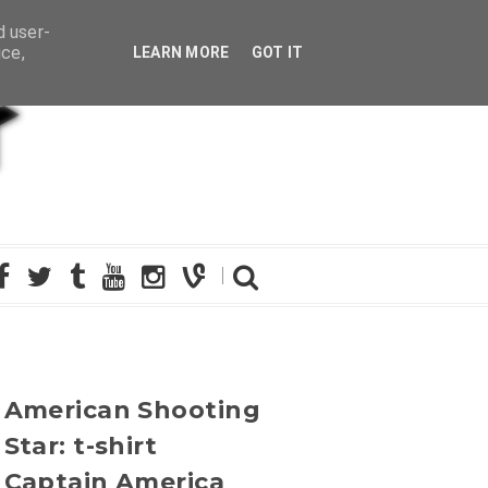
d user-
ice,
LEARN MORE
GOT IT
American Shooting
Star: t-shirt
Captain America