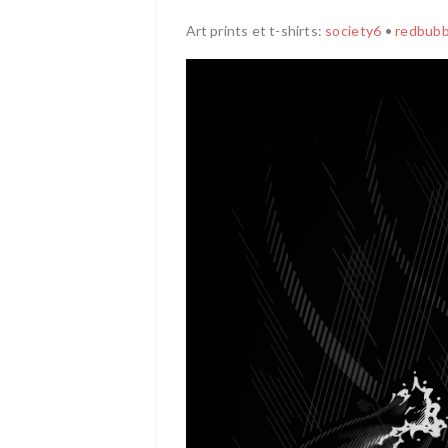
Art prints et t-shirts:
society6
•
redbubb