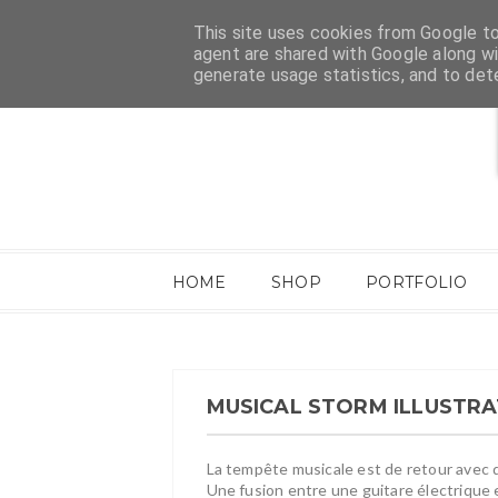
This site uses cookies from Google to 
agent are shared with Google along wi
generate usage statistics, and to de
HOME
SHOP
PORTFOLIO
MUSICAL STORM ILLUSTRA
La tempête musicale est de retour avec
Une fusion entre une guitare électrique