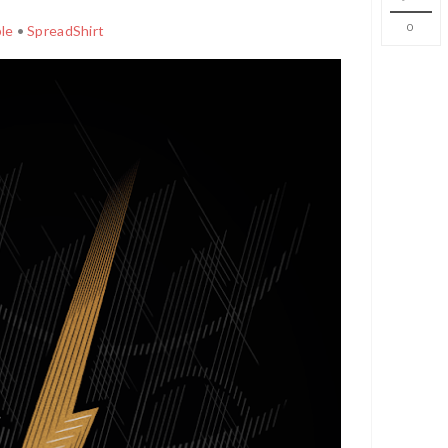
0
le
•
SpreadShirt