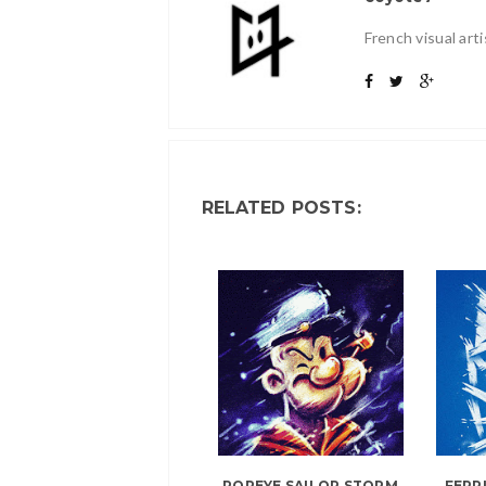
French visual art
RELATED POSTS:
POPEYE SAILOR STORM
FERR