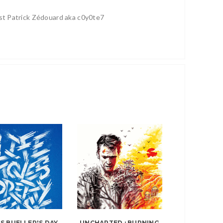
ist Patrick Zédouard aka c0y0te7
IS BUELLER'S DAY
UNCHARTED : BURNING