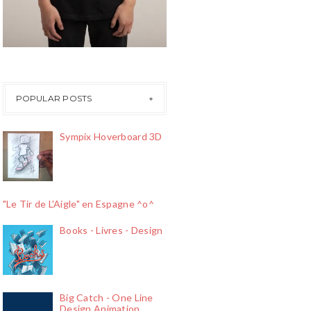
POPULAR POSTS
Sympix Hoverboard 3D
"Le Tir de L'Aigle" en Espagne ^o^
Books - Livres - Design
Big Catch - One Line
Design Animation