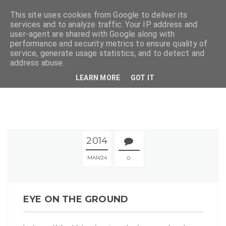
This site uses cookies from Google to deliver its
services and to analyze traffic. Your IP address and
user-agent are shared with Google along with
performance and security metrics to ensure quality of
service, generate usage statistics, and to detect and
address abuse.
LEARN MORE
GOT IT
2014
MAR
24
0
EYE ON THE GROUND