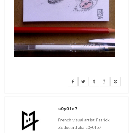
c0y0te7
French visual artist Patrick
Zédouard aka c0y0te7